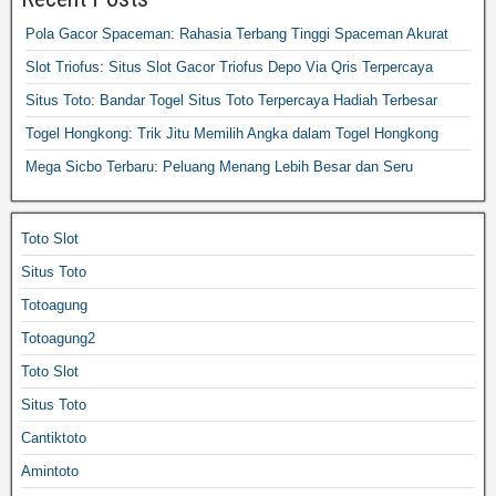
Pola Gacor Spaceman: Rahasia Terbang Tinggi Spaceman Akurat
Slot Triofus: Situs Slot Gacor Triofus Depo Via Qris Terpercaya
Situs Toto: Bandar Togel Situs Toto Terpercaya Hadiah Terbesar
Togel Hongkong: Trik Jitu Memilih Angka dalam Togel Hongkong
Mega Sicbo Terbaru: Peluang Menang Lebih Besar dan Seru
Toto Slot
Situs Toto
Totoagung
Totoagung2
Toto Slot
Situs Toto
Cantiktoto
Amintoto