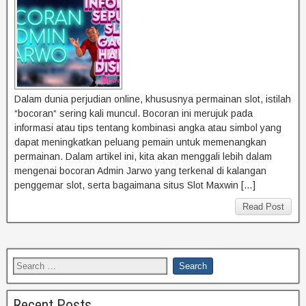
Dalam dunia perjudian online, khususnya permainan slot, istilah
“bocoran“ sering kali muncul. Bocoran ini merujuk pada
informasi atau tips tentang kombinasi angka atau simbol yang
dapat meningkatkan peluang pemain untuk memenangkan
permainan. Dalam artikel ini, kita akan menggali lebih dalam
mengenai bocoran Admin Jarwo yang terkenal di kalangan
penggemar slot, serta bagaimana situs Slot Maxwin […]
Read Post
Recent Posts