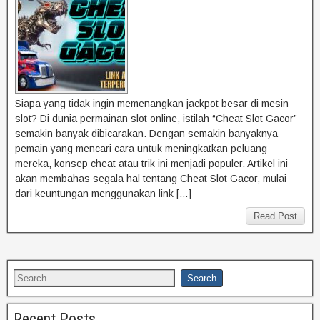
Siapa yang tidak ingin memenangkan jackpot besar di mesin
slot? Di dunia permainan slot online, istilah “Cheat Slot Gacor”
semakin banyak dibicarakan. Dengan semakin banyaknya
pemain yang mencari cara untuk meningkatkan peluang
mereka, konsep cheat atau trik ini menjadi populer. Artikel ini
akan membahas segala hal tentang Cheat Slot Gacor, mulai
dari keuntungan menggunakan link […]
Read Post
Recent Posts