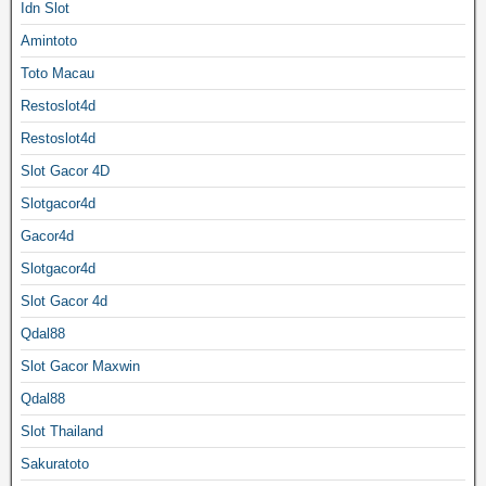
Idn Slot
Amintoto
Toto Macau
Restoslot4d
Restoslot4d
Slot Gacor 4D
Slotgacor4d
Gacor4d
Slotgacor4d
Slot Gacor 4d
Qdal88
Slot Gacor Maxwin
Qdal88
Slot Thailand
Sakuratoto