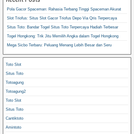
Pola Gacor Spaceman: Rahasia Terbang Tinggi Spaceman Akurat
Slot Triofus: Situs Slot Gacor Triofus Depo Via Qris Terpercaya
Situs Toto: Bandar Togel Situs Toto Terpercaya Hadiah Terbesar
Togel Hongkong: Trik Jitu Memilih Angka dalam Togel Hongkong
Mega Sicbo Terbaru: Peluang Menang Lebih Besar dan Seru
Toto Slot
Situs Toto
Totoagung
Totoagung2
Toto Slot
Situs Toto
Cantiktoto
Amintoto