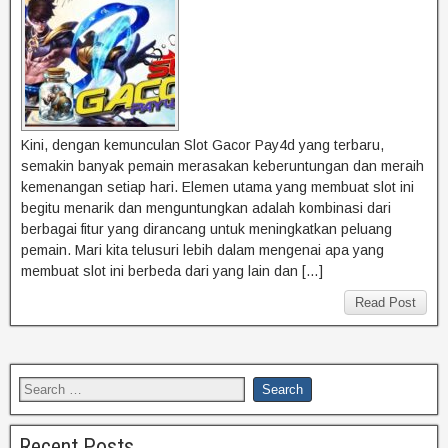
Kini, dengan kemunculan Slot Gacor Pay4d yang terbaru,
semakin banyak pemain merasakan keberuntungan dan meraih
kemenangan setiap hari. Elemen utama yang membuat slot ini
begitu menarik dan menguntungkan adalah kombinasi dari
berbagai fitur yang dirancang untuk meningkatkan peluang
pemain. Mari kita telusuri lebih dalam mengenai apa yang
membuat slot ini berbeda dari yang lain dan […]
Read Post
Recent Posts