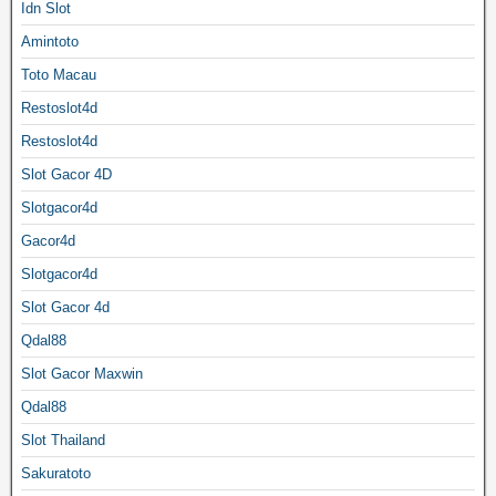
Idn Slot
Amintoto
Toto Macau
Restoslot4d
Restoslot4d
Slot Gacor 4D
Slotgacor4d
Gacor4d
Slotgacor4d
Slot Gacor 4d
Qdal88
Slot Gacor Maxwin
Qdal88
Slot Thailand
Sakuratoto