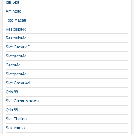
Idn Slot
Amintoto
Toto Macau
Restoslot4d
Restoslot4d
Slot Gacor 4D
Slotgacor4d
Gacor4d
Slotgacor4d
Slot Gacor 4d
Qdal88
Slot Gacor Maxwin
Qdal88
Slot Thailand
Sakuratoto