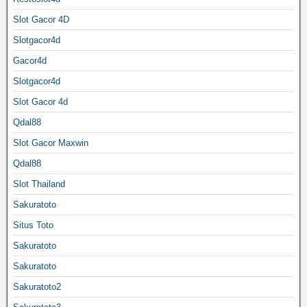
Slot Gacor 4D
Slotgacor4d
Gacor4d
Slotgacor4d
Slot Gacor 4d
Qdal88
Slot Gacor Maxwin
Qdal88
Slot Thailand
Sakuratoto
Situs Toto
Sakuratoto
Sakuratoto
Sakuratoto2