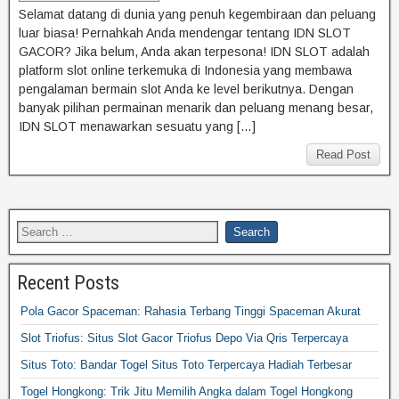
Selamat datang di dunia yang penuh kegembiraan dan peluang
luar biasa! Pernahkah Anda mendengar tentang IDN SLOT
GACOR? Jika belum, Anda akan terpesona! IDN SLOT adalah
platform slot online terkemuka di Indonesia yang membawa
pengalaman bermain slot Anda ke level berikutnya. Dengan
banyak pilihan permainan menarik dan peluang menang besar,
IDN SLOT menawarkan sesuatu yang […]
Read Post
Recent Posts
Pola Gacor Spaceman: Rahasia Terbang Tinggi Spaceman Akurat
Slot Triofus: Situs Slot Gacor Triofus Depo Via Qris Terpercaya
Situs Toto: Bandar Togel Situs Toto Terpercaya Hadiah Terbesar
Togel Hongkong: Trik Jitu Memilih Angka dalam Togel Hongkong