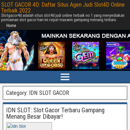
SLOT GACOR 4D: Daftar Situs Agen Judi Slot4D Online
Terbaik 2022
Slotgacor4d adalah situs slot4d judi online terbaik no 1 yang menyediakan
permainan slot gacor hari ini cepat maxwin gampang menang terbaru
Home
Category:
IDN SLOT GACOR
IDN SLOT: Slot Gacor Terbaru Gampang
Menang Besar Dibayar!