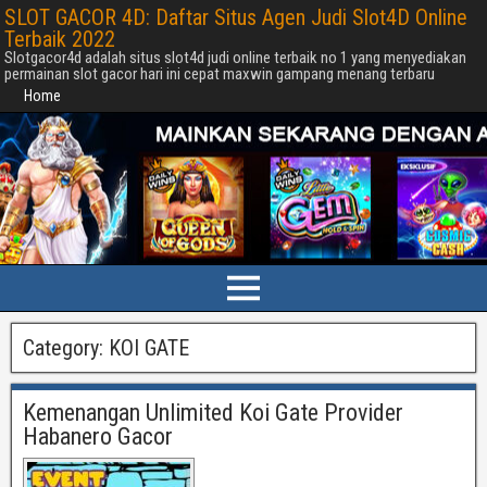
SLOT GACOR 4D: Daftar Situs Agen Judi Slot4D Online
Terbaik 2022
Slotgacor4d adalah situs slot4d judi online terbaik no 1 yang menyediakan
permainan slot gacor hari ini cepat maxwin gampang menang terbaru
Home
Category:
KOI GATE
Kemenangan Unlimited Koi Gate Provider
Habanero Gacor