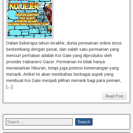
Dalam beberapa tahun terakhir, dunia permainan online terus
berkembang dengan pesat, dan salah satu permainan yang
mencuri perhatian adalah Koi Gate yang diproduksi oleh
provider Habanero Gacor. Permainan ini tidak hanya
menawarkan hiburan, tetapi juga potensi kemenangan yang
menarik. Artikel ini akan membahas berbagai aspek yang
membuat Koi Gate menjadi pilihan menarik bagi para pemain,
[…]
Read Post