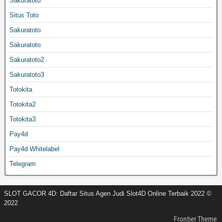
Sakuratoto
Situs Toto
Sakuratoto
Sakuratoto
Sakuratoto2
Sakuratoto3
Totokita
Totokita2
Totokita3
Pay4d
Pay4d Whitelabel
Telegram
SLOT GACOR 4D: Daftar Situs Agen Judi Slot4D Online Terbaik 2022 ©
2022
Frontier Theme