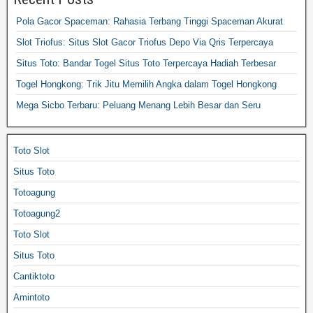
Pola Gacor Spaceman: Rahasia Terbang Tinggi Spaceman Akurat
Slot Triofus: Situs Slot Gacor Triofus Depo Via Qris Terpercaya
Situs Toto: Bandar Togel Situs Toto Terpercaya Hadiah Terbesar
Togel Hongkong: Trik Jitu Memilih Angka dalam Togel Hongkong
Mega Sicbo Terbaru: Peluang Menang Lebih Besar dan Seru
Toto Slot
Situs Toto
Totoagung
Totoagung2
Toto Slot
Situs Toto
Cantiktoto
Amintoto