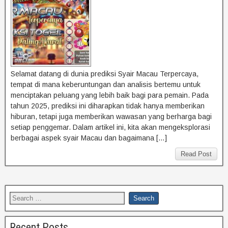
Selamat datang di dunia prediksi Syair Macau Terpercaya,
tempat di mana keberuntungan dan analisis bertemu untuk
menciptakan peluang yang lebih baik bagi para pemain. Pada
tahun 2025, prediksi ini diharapkan tidak hanya memberikan
hiburan, tetapi juga memberikan wawasan yang berharga bagi
setiap penggemar. Dalam artikel ini, kita akan mengeksplorasi
berbagai aspek syair Macau dan bagaimana […]
Read Post
Recent Posts