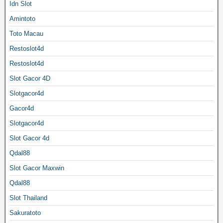
Idn Slot
Amintoto
Toto Macau
Restoslot4d
Restoslot4d
Slot Gacor 4D
Slotgacor4d
Gacor4d
Slotgacor4d
Slot Gacor 4d
Qdal88
Slot Gacor Maxwin
Qdal88
Slot Thailand
Sakuratoto