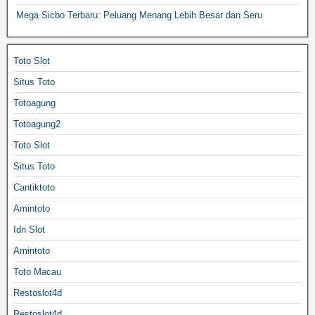
Mega Sicbo Terbaru: Peluang Menang Lebih Besar dan Seru
Toto Slot
Situs Toto
Totoagung
Totoagung2
Toto Slot
Situs Toto
Cantiktoto
Amintoto
Idn Slot
Amintoto
Toto Macau
Restoslot4d
Restoslot4d