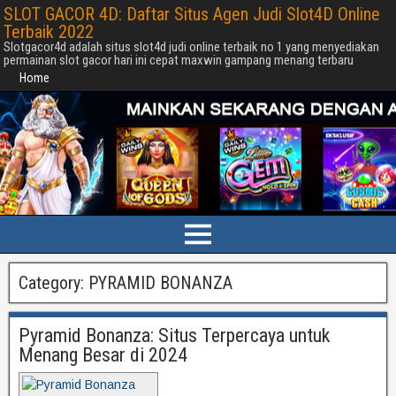
SLOT GACOR 4D: Daftar Situs Agen Judi Slot4D Online
Terbaik 2022
Slotgacor4d adalah situs slot4d judi online terbaik no 1 yang menyediakan
permainan slot gacor hari ini cepat maxwin gampang menang terbaru
Home
Category:
PYRAMID BONANZA
Pyramid Bonanza: Situs Terpercaya untuk
Menang Besar di 2024