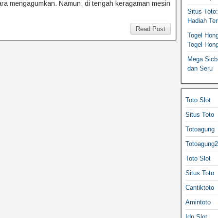
uara mengagumkan. Namun, di tengah keragaman mesin
Situs Toto
Hadiah Ter
Read Post
Togel Hong
Togel Hon
Mega Sicb
dan Seru
Toto Slot
Situs Toto
Totoagung
Totoagung2
Toto Slot
Situs Toto
Cantiktoto
Amintoto
Idn Slot