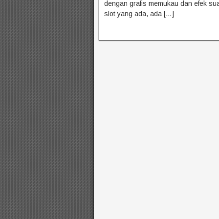
dengan grafis memukau dan efek s
slot yang ada, ada […]