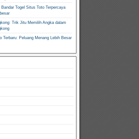
: Bandar Togel Situs Toto Terpercaya
besar
kong: Trik Jitu Memilih Angka dalam
gkong
o Terbaru: Peluang Menang Lebih Besar