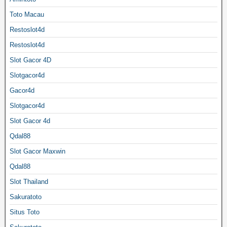
Toto Macau
Restoslot4d
Restoslot4d
Slot Gacor 4D
Slotgacor4d
Gacor4d
Slotgacor4d
Slot Gacor 4d
Qdal88
Slot Gacor Maxwin
Qdal88
Slot Thailand
Sakuratoto
Situs Toto