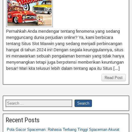
Pernahkah Anda mendengar tentang fenomena yang sedang
mengguncang dunia perjudian online? Ya, kami berbicara
tentang Situs Slot Maxwin yang sedang menjadi perbincangan
hangat di tahun 2024 ini! Dengan segala keunggulannya, situs
ini menawarkan sebuah pengalaman bermain yang tidak hanya
menyenangkan tetapi juga berpotensi memberikan keuntungan
besar! Mari kita telusuri lebih dalam tentang apa itu Situs […]
Read Post
Recent Posts
Pola Gacor Spaceman: Rahasia Terbang Tinggi Spaceman Akurat