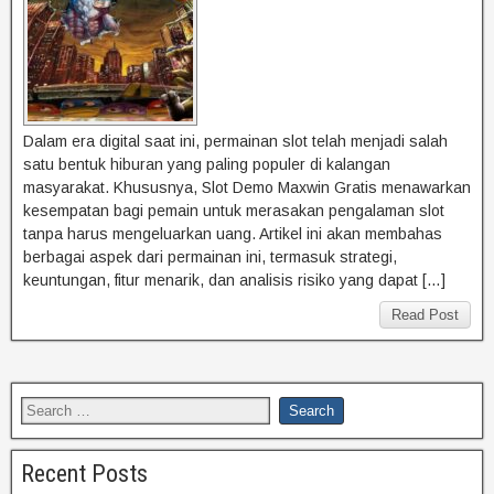
Dalam era digital saat ini, permainan slot telah menjadi salah
satu bentuk hiburan yang paling populer di kalangan
masyarakat. Khususnya, Slot Demo Maxwin Gratis menawarkan
kesempatan bagi pemain untuk merasakan pengalaman slot
tanpa harus mengeluarkan uang. Artikel ini akan membahas
berbagai aspek dari permainan ini, termasuk strategi,
keuntungan, fitur menarik, dan analisis risiko yang dapat […]
Read Post
Recent Posts