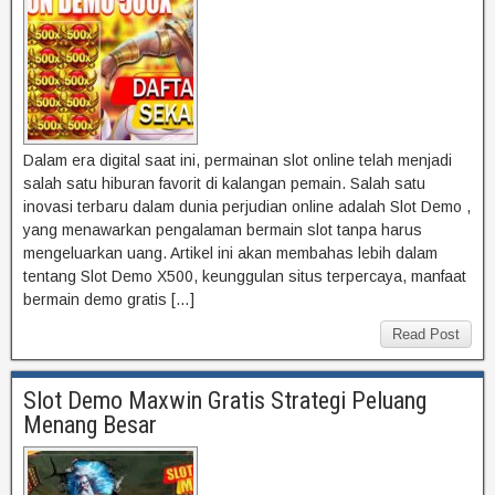
Dalam era digital saat ini, permainan slot online telah menjadi
salah satu hiburan favorit di kalangan pemain. Salah satu
inovasi terbaru dalam dunia perjudian online adalah Slot Demo ,
yang menawarkan pengalaman bermain slot tanpa harus
mengeluarkan uang. Artikel ini akan membahas lebih dalam
tentang Slot Demo X500, keunggulan situs terpercaya, manfaat
bermain demo gratis […]
Read Post
Slot Demo Maxwin Gratis Strategi Peluang
Menang Besar