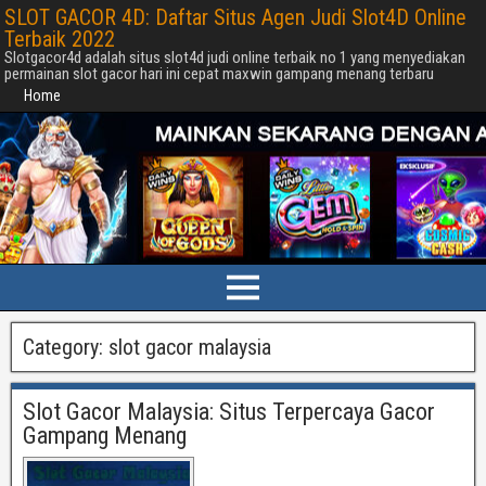
SLOT GACOR 4D: Daftar Situs Agen Judi Slot4D Online
Terbaik 2022
Slotgacor4d adalah situs slot4d judi online terbaik no 1 yang menyediakan
permainan slot gacor hari ini cepat maxwin gampang menang terbaru
Home
Category:
slot gacor malaysia
Slot Gacor Malaysia: Situs Terpercaya Gacor
Gampang Menang