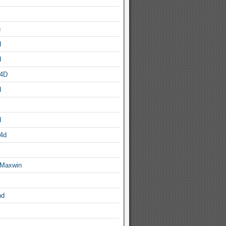
u
d
d
 4D
d
d
 4d
 Maxwin
nd