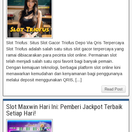
Slot Triofus: Situs Slot Gacor Triofus Depo Via Qris Terpercaya
Slot Triofus adalah salah satu situs slot gacor terpercaya yang
ramai dibiacarakan para pecinta slot online. Permainan slot
telah menjadi salah satu opsi favorit bagi banyak pemain.
Dengan kemajuan teknologi, berbagai platform slot online kini
menawarkan kemudahan dan kenyamanan bagi penggunanya
melalui deposit menggunakan QRIS, […]
Read Post
Slot Maxwin Hari Ini: Pemberi Jackpot Terbaik
Setiap Hari!