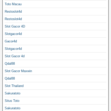
Toto Macau
Restoslot4d
Restoslot4d
Slot Gacor 4D
Slotgacor4d
Gacor4d
Slotgacor4d
Slot Gacor 4d
Qdal88
Slot Gacor Maxwin
Qdal88
Slot Thailand
Sakuratoto
Situs Toto
Sakuratoto