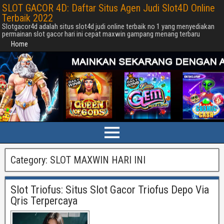
SLOT GACOR 4D: Daftar Situs Agen Judi Slot4D Online
Terbaik 2022
Slotgacor4d adalah situs slot4d judi online terbaik no 1 yang menyediakan
permainan slot gacor hari ini cepat maxwin gampang menang terbaru
Home
Category:
SLOT MAXWIN HARI INI
Slot Triofus: Situs Slot Gacor Triofus Depo Via
Qris Terpercaya