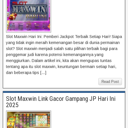
Slot Maxwin Hari Ini: Pemberi Jackpot Terbaik Setiap Hari! Siapa
yang tidak ingin meraih kemenangan besar di dunia permainan
slot? Slot maxwin menjadi salah satu pilihan terbaik bagi para
penggemar judi karena potensi kemenangannya yang
menggiurkan. Dalam artikel ini, kita akan mengupas tuntas
tentang apa itu slot maxwin, keuntungan bermain setiap hari,
dan beberapa tips […]
Read Post
Slot Maxwin Link Gacor Gampang JP Hari Ini
2025