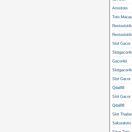
Amintoto
Toto Maca
Restoslot4
Restoslot4
Slot Gacor
Slotgacor4
Gacor4d
Slotgacor4
Slot Gacor
Qdal88
Slot Gacor
Qdal88
Slot Thaila
Sakuratoto
Situs Toto