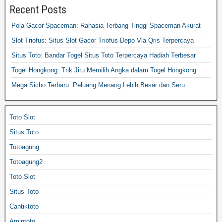
Recent Posts
Pola Gacor Spaceman: Rahasia Terbang Tinggi Spaceman Akurat
Slot Triofus: Situs Slot Gacor Triofus Depo Via Qris Terpercaya
Situs Toto: Bandar Togel Situs Toto Terpercaya Hadiah Terbesar
Togel Hongkong: Trik Jitu Memilih Angka dalam Togel Hongkong
Mega Sicbo Terbaru: Peluang Menang Lebih Besar dan Seru
Toto Slot
Situs Toto
Totoagung
Totoagung2
Toto Slot
Situs Toto
Cantiktoto
Amintoto