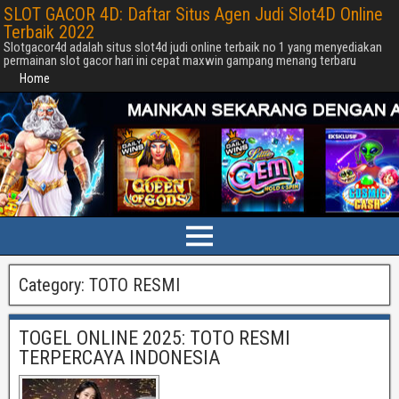
SLOT GACOR 4D: Daftar Situs Agen Judi Slot4D Online
Terbaik 2022
Slotgacor4d adalah situs slot4d judi online terbaik no 1 yang menyediakan
permainan slot gacor hari ini cepat maxwin gampang menang terbaru
Home
Category:
TOTO RESMI
TOGEL ONLINE 2025: TOTO RESMI
TERPERCAYA INDONESIA