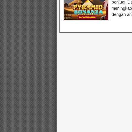
penjudi. D
meningkat
dengan an