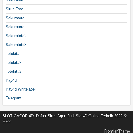
Sakuratoto
Situs Toto
Sakuratoto
Sakuratoto
Sakuratoto2
Sakuratoto3
Totokita
Totokita2
Totokita3
Pay4d
Pay4d Whitelabel
Telegram
SLOT GACOR 4D: Daftar Situs Agen Judi Slot4D Online Terbaik 2022 ©
2022
Frontier Theme