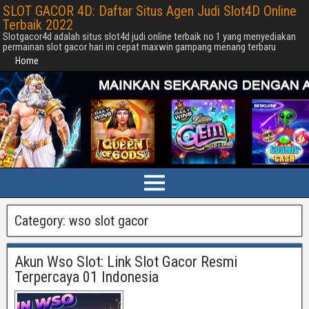
SLOT GACOR 4D: Daftar Situs Agen Judi Slot4D Online
Terbaik 2022
Slotgacor4d adalah situs slot4d judi online terbaik no 1 yang menyediakan
permainan slot gacor hari ini cepat maxwin gampang menang terbaru
Home
Category:
wso slot gacor
Akun Wso Slot: Link Slot Gacor Resmi
Terpercaya 01 Indonesia