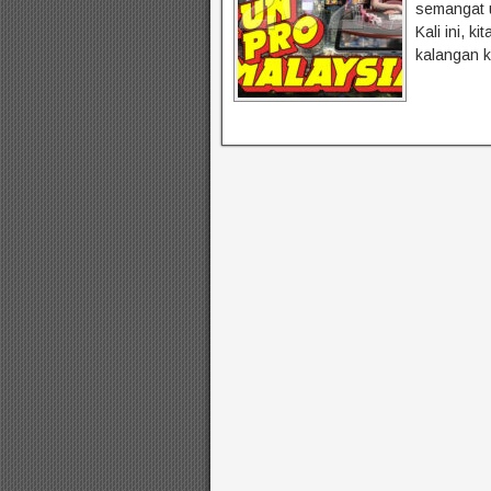
semangat u
Kali ini, 
kalangan k