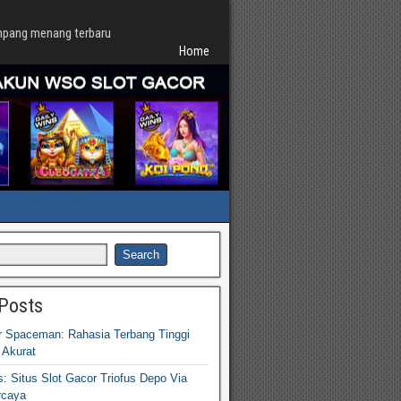
ampang menang terbaru
Home
Posts
r Spaceman: Rahasia Terbang Tinggi
Akurat
us: Situs Slot Gacor Triofus Depo Via
rcaya