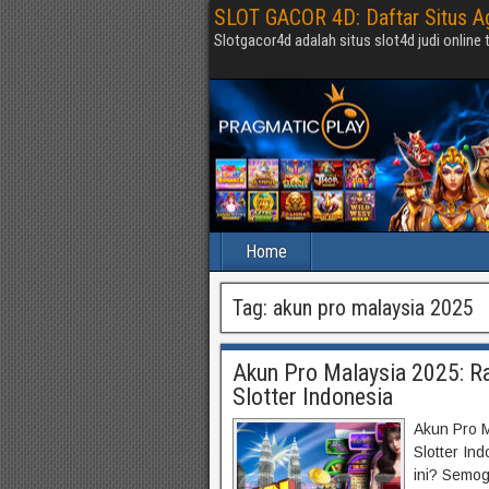
SLOT GACOR 4D: Daftar Situs Ag
Slotgacor4d adalah situs slot4d judi onlin
Home
Tag:
akun pro malaysia 2025
Akun Pro Malaysia 2025: R
Slotter Indonesia
Akun Pro 
Slotter Ind
ini? Semog