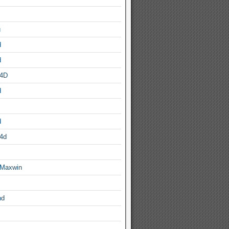
u
d
d
 4D
d
d
 4d
 Maxwin
nd