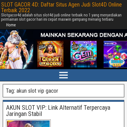
SLOT GACOR 4D: Daftar Situs Agen Judi Slot4D Online
Terbaik 2022
Slotgacor4d adalah situs slot4d judi online terbaik no 1 yang menyediakan
permainan slot gacor hari ini cepat maxwin gampang menang terbaru
Home
Tag:
akun slot vip gacor
AKUN SLOT VIP: Link Alternatif Terpercaya
Jaringan Stabil