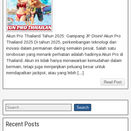
Akun Pro Thailand Tahun 2025: Gampang JP Disini! Akun Pro
Thailand 2025 Di tahun 2025, perkembangan teknologi dan
inovasi dalam permainan daring semakin pesat. Salah satu
terobosan yang menarik perhatian adalah hadirnya Akun Pro di
Thailand. Akun ini tidak hanya menawarkan kemudahan dalam
bermain, tetapi juga menjanjikan peluang besar untuk
mendapatkan jackpot, atau yang lebih […]
Read Post
Recent Posts