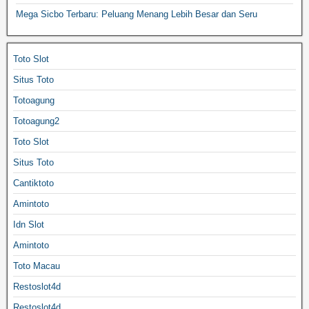
Mega Sicbo Terbaru: Peluang Menang Lebih Besar dan Seru
Toto Slot
Situs Toto
Totoagung
Totoagung2
Toto Slot
Situs Toto
Cantiktoto
Amintoto
Idn Slot
Amintoto
Toto Macau
Restoslot4d
Restoslot4d