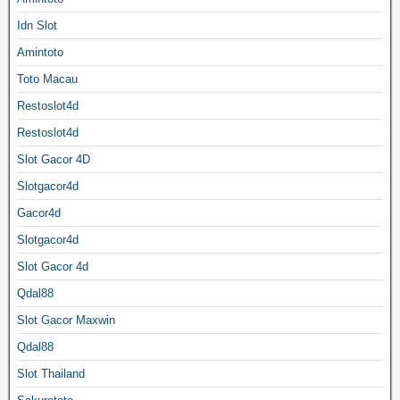
Idn Slot
Amintoto
Toto Macau
Restoslot4d
Restoslot4d
Slot Gacor 4D
Slotgacor4d
Gacor4d
Slotgacor4d
Slot Gacor 4d
Qdal88
Slot Gacor Maxwin
Qdal88
Slot Thailand