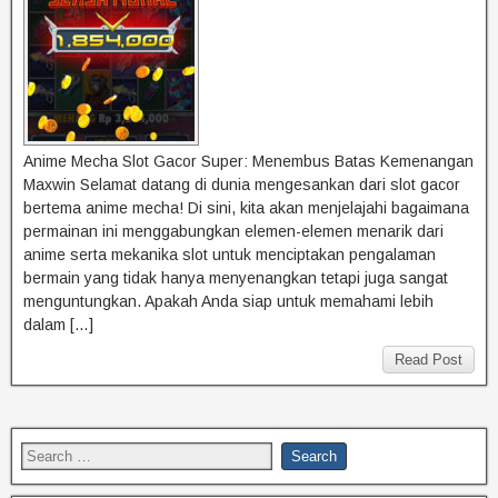
Anime Mecha Slot Gacor Super: Menembus Batas Kemenangan
Maxwin Selamat datang di dunia mengesankan dari slot gacor
bertema anime mecha! Di sini, kita akan menjelajahi bagaimana
permainan ini menggabungkan elemen-elemen menarik dari
anime serta mekanika slot untuk menciptakan pengalaman
bermain yang tidak hanya menyenangkan tetapi juga sangat
menguntungkan. Apakah Anda siap untuk memahami lebih
dalam […]
Read Post