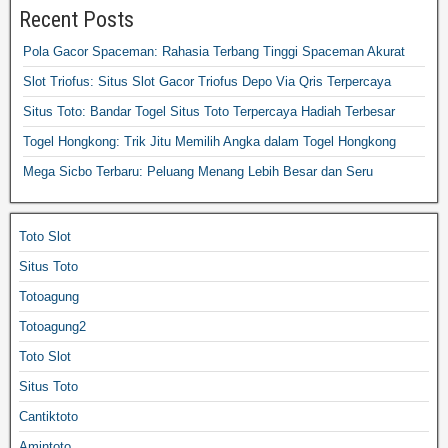
Recent Posts
Pola Gacor Spaceman: Rahasia Terbang Tinggi Spaceman Akurat
Slot Triofus: Situs Slot Gacor Triofus Depo Via Qris Terpercaya
Situs Toto: Bandar Togel Situs Toto Terpercaya Hadiah Terbesar
Togel Hongkong: Trik Jitu Memilih Angka dalam Togel Hongkong
Mega Sicbo Terbaru: Peluang Menang Lebih Besar dan Seru
Toto Slot
Situs Toto
Totoagung
Totoagung2
Toto Slot
Situs Toto
Cantiktoto
Amintoto