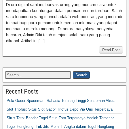
Di era digital saat ini, banyak orang yang mencari cara untuk
mendapatkan keuntungan dalam permainan dan taruhan. Salah
satu fenomena yang muncul adalah web bocoran, yang menjadi
tempat bagi para pemain untuk mencari informasi yang dapat
membantu mereka menang. Di antara banyaknya penyedia
bocoran, Admin Riki telah menjadi salah satu yang paling
dikenal. Artikel ini […]
Read Post
Recent Posts
Pola Gacor Spaceman: Rahasia Terbang Tinggi Spaceman Akurat
Slot Triofus: Situs Slot Gacor Triofus Depo Via Qris Terpercaya
Situs Toto: Bandar Togel Situs Toto Terpercaya Hadiah Terbesar
Togel Hongkong: Trik Jitu Memilih Angka dalam Togel Hongkong