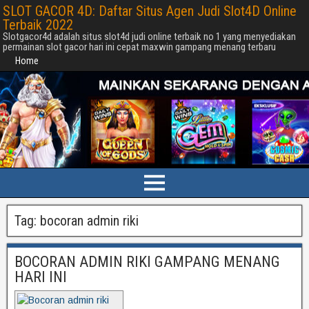
SLOT GACOR 4D: Daftar Situs Agen Judi Slot4D Online
Terbaik 2022
Slotgacor4d adalah situs slot4d judi online terbaik no 1 yang menyediakan
permainan slot gacor hari ini cepat maxwin gampang menang terbaru
Home
Tag:
bocoran admin riki
BOCORAN ADMIN RIKI GAMPANG MENANG
HARI INI