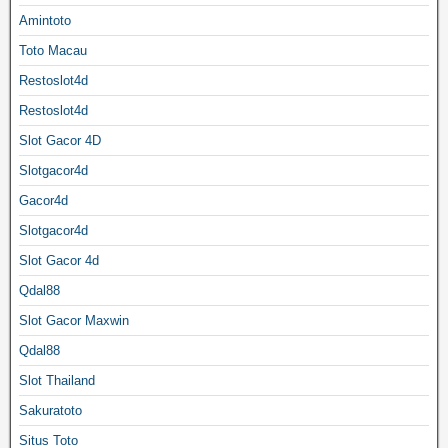
Amintoto
Toto Macau
Restoslot4d
Restoslot4d
Slot Gacor 4D
Slotgacor4d
Gacor4d
Slotgacor4d
Slot Gacor 4d
Qdal88
Slot Gacor Maxwin
Qdal88
Slot Thailand
Sakuratoto
Situs Toto