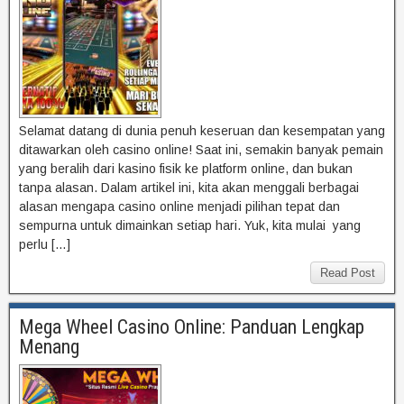
Selamat datang di dunia penuh keseruan dan kesempatan yang
ditawarkan oleh casino online! Saat ini, semakin banyak pemain
yang beralih dari kasino fisik ke platform online, dan bukan
tanpa alasan. Dalam artikel ini, kita akan menggali berbagai
alasan mengapa casino online menjadi pilihan tepat dan
sempurna untuk dimainkan setiap hari. Yuk, kita mulai yang
perlu […]
Read Post
Mega Wheel Casino Online: Panduan Lengkap
Menang