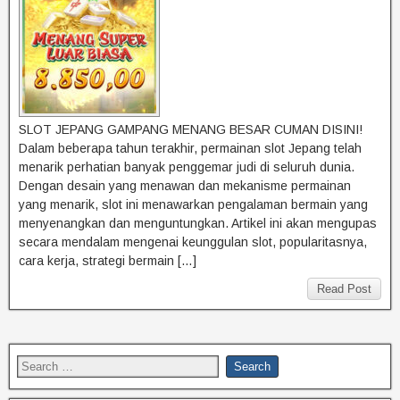
SLOT JEPANG GAMPANG MENANG BESAR CUMAN DISINI!
Dalam beberapa tahun terakhir, permainan slot Jepang telah
menarik perhatian banyak penggemar judi di seluruh dunia.
Dengan desain yang menawan dan mekanisme permainan
yang menarik, slot ini menawarkan pengalaman bermain yang
menyenangkan dan menguntungkan. Artikel ini akan mengupas
secara mendalam mengenai keunggulan slot, popularitasnya,
cara kerja, strategi bermain […]
Read Post