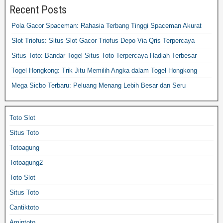
Recent Posts
Pola Gacor Spaceman: Rahasia Terbang Tinggi Spaceman Akurat
Slot Triofus: Situs Slot Gacor Triofus Depo Via Qris Terpercaya
Situs Toto: Bandar Togel Situs Toto Terpercaya Hadiah Terbesar
Togel Hongkong: Trik Jitu Memilih Angka dalam Togel Hongkong
Mega Sicbo Terbaru: Peluang Menang Lebih Besar dan Seru
Toto Slot
Situs Toto
Totoagung
Totoagung2
Toto Slot
Situs Toto
Cantiktoto
Amintoto