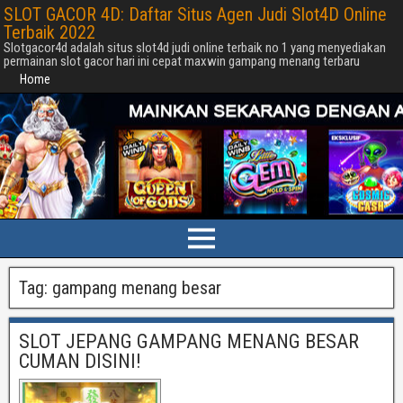
SLOT GACOR 4D: Daftar Situs Agen Judi Slot4D Online
Terbaik 2022
Slotgacor4d adalah situs slot4d judi online terbaik no 1 yang menyediakan
permainan slot gacor hari ini cepat maxwin gampang menang terbaru
Home
Tag:
gampang menang besar
SLOT JEPANG GAMPANG MENANG BESAR
CUMAN DISINI!