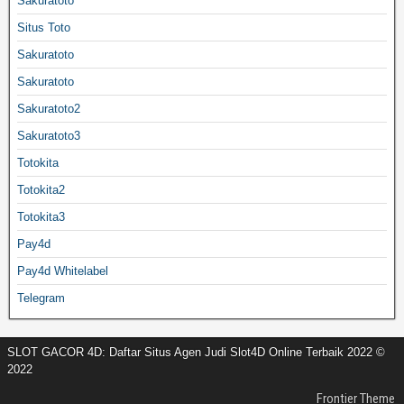
Sakuratoto
Situs Toto
Sakuratoto
Sakuratoto
Sakuratoto2
Sakuratoto3
Totokita
Totokita2
Totokita3
Pay4d
Pay4d Whitelabel
Telegram
SLOT GACOR 4D: Daftar Situs Agen Judi Slot4D Online Terbaik 2022 ©
2022
Frontier Theme