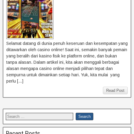
Selamat datang di dunia penuh keseruan dan kesempatan yang
ditawarkan oleh casino online! Saat ini, semakin banyak pemain
yang beralih dari kasino fisik ke platform online, dan bukan
tanpa alasan. Dalam artikel ini, kita akan menggali berbagai
alasan mengapa casino online menjadi pilihan tepat dan
sempurna untuk dimainkan setiap hari. Yuk, kita mulai yang
perlu […]
Read Post
Recent Posts