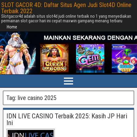
SLOT GACOR 4D: Daftar Situs Agen Judi Slot4D Online
Terbaik 2022
Slotgacor4d adalah situs slot4d judi online terbaik no 1 yang menyediakan
permainan slot gacor hari ini cepat maxwin gampang menang terbaru
Home
Tag:
live casino 2025
IDN LIVE CASINO Terbaik 2025: Kasih JP Hari
Ini