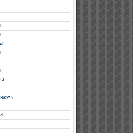
u
d
d
 4D
d
d
 4d
 Maxwin
nd