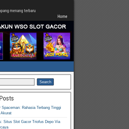
ampang menang terbaru
Home
Posts
r Spaceman: Rahasia Terbang Tinggi
Akurat
us: Situs Slot Gacor Triofus Depo Via
rcaya