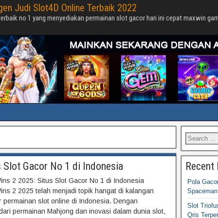
en Judi Slot4D Online Terbaik 2022
e terbaik no 1 yang menyediakan permainan slot gacor hari ini cepat maxwin g
 Slot Gacor No 1 di Indonesia
Recent 
ns 2 2025: Situs Slot Gacor No 1 di Indonesia
Pola Gaco
ns 2 2025 telah menjadi topik hangat di kalangan
Spaceman 
permainan slot online di Indonesia. Dengan
Slot Triof
 dari permainan Mahjong dan inovasi dalam dunia slot,
Qris Terpe