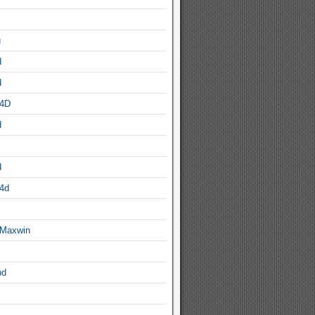
u
d
d
 4D
d
d
 4d
 Maxwin
nd