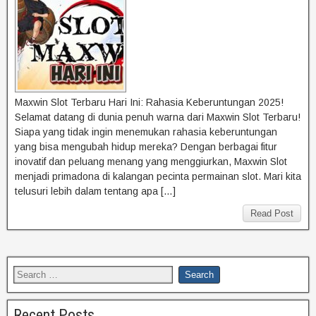
Maxwin Slot Terbaru Hari Ini: Rahasia Keberuntungan 2025!
Selamat datang di dunia penuh warna dari Maxwin Slot Terbaru!
Siapa yang tidak ingin menemukan rahasia keberuntungan
yang bisa mengubah hidup mereka? Dengan berbagai fitur
inovatif dan peluang menang yang menggiurkan, Maxwin Slot
menjadi primadona di kalangan pecinta permainan slot. Mari kita
telusuri lebih dalam tentang apa […]
Read Post
Recent Posts