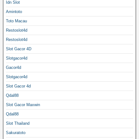
Idn Slot
Amintoto
Toto Macau
Restoslot4d
Restoslot4d
Slot Gacor 4D
Slotgacor4d
Gacor4d
Slotgacor4d
Slot Gacor 4d
Qdal88
Slot Gacor Maxwin
Qdal88
Slot Thailand
Sakuratoto