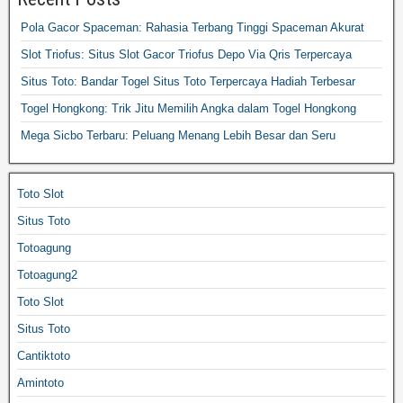
Pola Gacor Spaceman: Rahasia Terbang Tinggi Spaceman Akurat
Slot Triofus: Situs Slot Gacor Triofus Depo Via Qris Terpercaya
Situs Toto: Bandar Togel Situs Toto Terpercaya Hadiah Terbesar
Togel Hongkong: Trik Jitu Memilih Angka dalam Togel Hongkong
Mega Sicbo Terbaru: Peluang Menang Lebih Besar dan Seru
Toto Slot
Situs Toto
Totoagung
Totoagung2
Toto Slot
Situs Toto
Cantiktoto
Amintoto