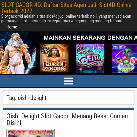
SLOT GACOR 4D: Daftar Situs Agen Judi Slot4D Online
Terbaik 2022
Slotgacor4d adalah situs slot4d judi online terbaik no 1 yang menyediakan
permainan slot gacor hari ini cepat maxwin gampang menang terbaru
Home
Tag:
oishi delight
Oishi Delight Slot Gacor: Menang Besar Cuman
Disini!