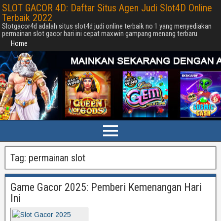
SLOT GACOR 4D: Daftar Situs Agen Judi Slot4D Online
Terbaik 2022
Slotgacor4d adalah situs slot4d judi online terbaik no 1 yang menyediakan
permainan slot gacor hari ini cepat maxwin gampang menang terbaru
Home
Tag:
permainan slot
Game Gacor 2025: Pemberi Kemenangan Hari
Ini