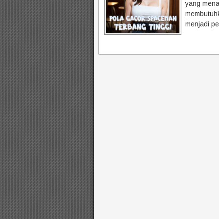
yang menar
membutuhka
menjadi pe