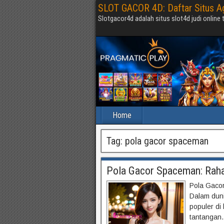
SLOT GACOR 4D: Daftar Situs Ag
Slotgacor4d adalah situs slot4d judi onlin
Home
Tag:
pola gacor spaceman
Pola Gacor Spaceman: Raha
Pola Gaco
Dalam dun
populer di
tantangan.