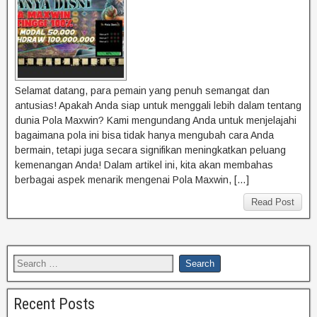
Selamat datang, para pemain yang penuh semangat dan
antusias! Apakah Anda siap untuk menggali lebih dalam tentang
dunia Pola Maxwin? Kami mengundang Anda untuk menjelajahi
bagaimana pola ini bisa tidak hanya mengubah cara Anda
bermain, tetapi juga secara signifikan meningkatkan peluang
kemenangan Anda! Dalam artikel ini, kita akan membahas
berbagai aspek menarik mengenai Pola Maxwin, […]
Read Post
Recent Posts