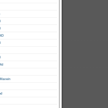
u
d
d
 4D
d
d
 4d
 Maxwin
nd