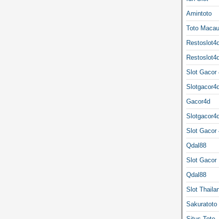
Amintoto
Toto Maca
Restoslot4
Restoslot4
Slot Gacor
Slotgacor4
Gacor4d
Slotgacor4
Slot Gacor
Qdal88
Slot Gacor
Qdal88
Slot Thaila
Sakuratoto
Situs Toto