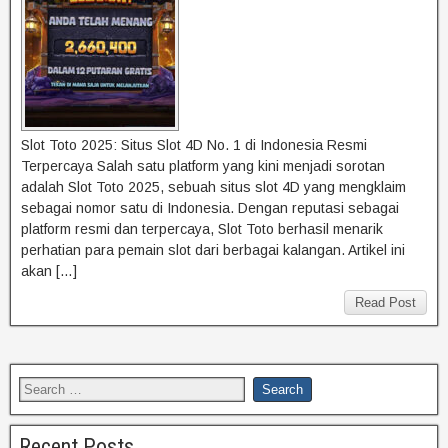
Slot Toto 2025: Situs Slot 4D No. 1 di Indonesia Resmi
Terpercaya Salah satu platform yang kini menjadi sorotan
adalah Slot Toto 2025, sebuah situs slot 4D yang mengklaim
sebagai nomor satu di Indonesia. Dengan reputasi sebagai
platform resmi dan terpercaya, Slot Toto berhasil menarik
perhatian para pemain slot dari berbagai kalangan. Artikel ini
akan […]
Read Post
Recent Posts