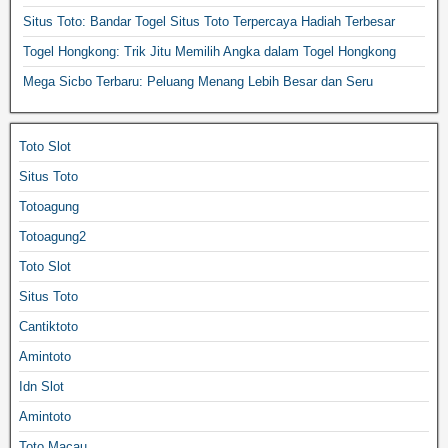
Situs Toto: Bandar Togel Situs Toto Terpercaya Hadiah Terbesar
Togel Hongkong: Trik Jitu Memilih Angka dalam Togel Hongkong
Mega Sicbo Terbaru: Peluang Menang Lebih Besar dan Seru
Toto Slot
Situs Toto
Totoagung
Totoagung2
Toto Slot
Situs Toto
Cantiktoto
Amintoto
Idn Slot
Amintoto
Toto Macau