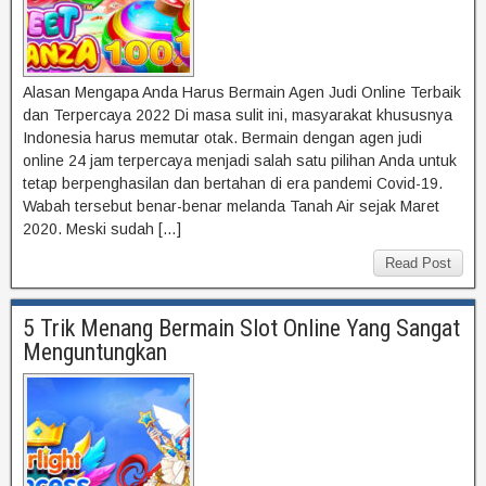
Alasan Mengapa Anda Harus Bermain Agen Judi Online Terbaik
dan Terpercaya 2022 Di masa sulit ini, masyarakat khususnya
Indonesia harus memutar otak. Bermain dengan agen judi
online 24 jam terpercaya menjadi salah satu pilihan Anda untuk
tetap berpenghasilan dan bertahan di era pandemi Covid-19.
Wabah tersebut benar-benar melanda Tanah Air sejak Maret
2020. Meski sudah […]
Read Post
5 Trik Menang Bermain Slot Online Yang Sangat
Menguntungkan