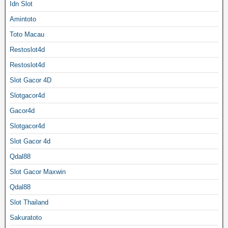
Idn Slot
Amintoto
Toto Macau
Restoslot4d
Restoslot4d
Slot Gacor 4D
Slotgacor4d
Gacor4d
Slotgacor4d
Slot Gacor 4d
Qdal88
Slot Gacor Maxwin
Qdal88
Slot Thailand
Sakuratoto