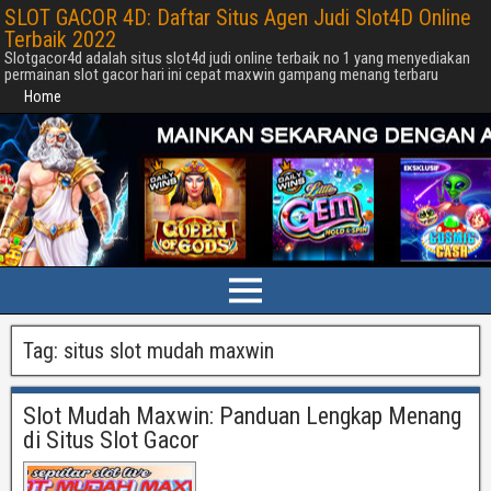
SLOT GACOR 4D: Daftar Situs Agen Judi Slot4D Online
Terbaik 2022
Slotgacor4d adalah situs slot4d judi online terbaik no 1 yang menyediakan
permainan slot gacor hari ini cepat maxwin gampang menang terbaru
Home
Tag:
situs slot mudah maxwin
Slot Mudah Maxwin: Panduan Lengkap Menang
di Situs Slot Gacor