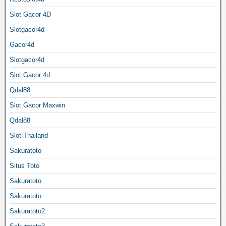
Slot Gacor 4D
Slotgacor4d
Gacor4d
Slotgacor4d
Slot Gacor 4d
Qdal88
Slot Gacor Maxwin
Qdal88
Slot Thailand
Sakuratoto
Situs Toto
Sakuratoto
Sakuratoto
Sakuratoto2