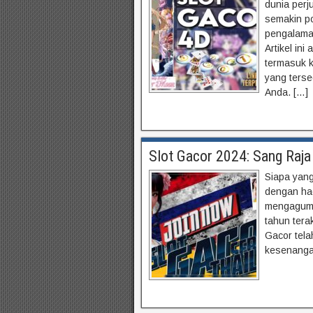
dunia perj
semakin po
pengalama
Artikel i
termasuk ke
yang terse
Anda. […]
Slot Gacor 2024: Sang Raja
Siapa yan
dengan had
mengagumk
tahun terak
Gacor tela
kesenangan