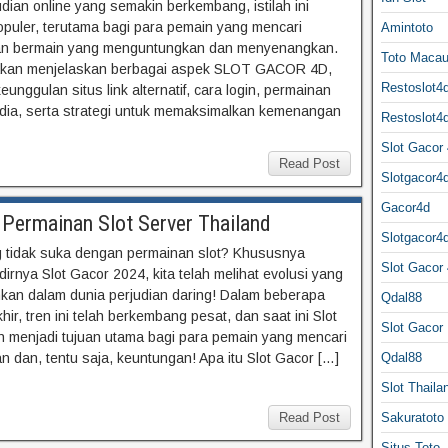
udian online yang semakin berkembang, istilah ini
puler, terutama bagi para pemain yang mencari
Amintoto
n bermain yang menguntungkan dan menyenangkan.
Toto Maca
ni akan menjelaskan berbagai aspek SLOT GACOR 4D,
Restoslot4
unggulan situs link alternatif, cara login, permainan
dia, serta strategi untuk memaksimalkan kemenangan
Restoslot4
Slot Gacor
Read Post
Slotgacor4
Gacor4d
 Permainan Slot Server Thailand
Slotgacor4
g tidak suka dengan permainan slot? Khususnya
Slot Gacor
irnya Slot Gacor 2024, kita telah melihat evolusi yang
an dalam dunia perjudian daring! Dalam beberapa
Qdal88
hir, tren ini telah berkembang pesat, dan saat ini Slot
Slot Gacor
h menjadi tujuan utama bagi para pemain yang mencari
 dan, tentu saja, keuntungan! Apa itu Slot Gacor […]
Qdal88
Slot Thaila
Read Post
Sakuratoto
Situs Toto