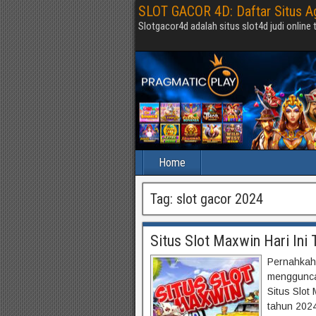
SLOT GACOR 4D: Daftar Situs Ag
Slotgacor4d adalah situs slot4d judi onlin
Home
Tag:
slot gacor 2024
Situs Slot Maxwin Hari Ini
Pernahkah
mengguncan
Situs Slot
tahun 2024