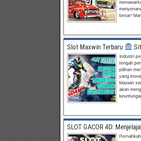
menawarka
menyenang
besar! Mari
Slot Maxwin Terbaru
Si
Industri pe
tengah per
pilihan me
yang inova
Maxwin sem
akan menge
keuntungan
SLOT GACOR 4D: Menjelajahi
Pernahkah