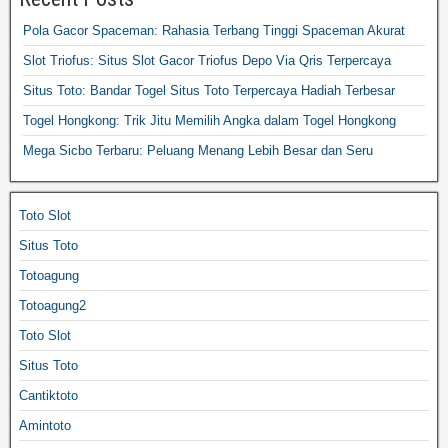
Pola Gacor Spaceman: Rahasia Terbang Tinggi Spaceman Akurat
Slot Triofus: Situs Slot Gacor Triofus Depo Via Qris Terpercaya
Situs Toto: Bandar Togel Situs Toto Terpercaya Hadiah Terbesar
Togel Hongkong: Trik Jitu Memilih Angka dalam Togel Hongkong
Mega Sicbo Terbaru: Peluang Menang Lebih Besar dan Seru
Toto Slot
Situs Toto
Totoagung
Totoagung2
Toto Slot
Situs Toto
Cantiktoto
Amintoto