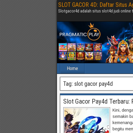
SLOT GACOR 4D: Daftar Situs Ag
Slotgacor4d adalah situs slot4d judi onlin
Home
Tag:
slot gacor pay4d
Slot Gacor Pay4d Terbaru:
Kini, deng
semakin b
kemenangan
begitu men