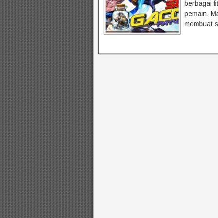
berbagai f
pemain. Ma
membuat sl