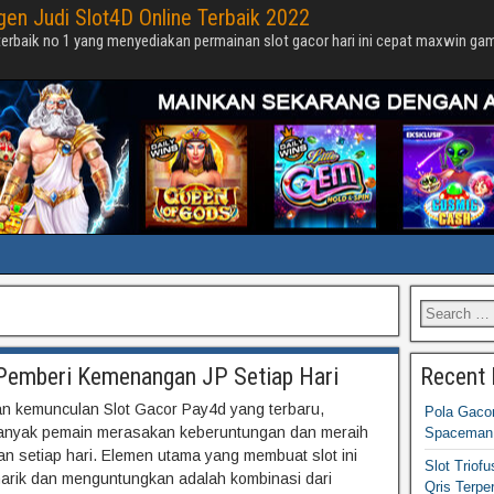
en Judi Slot4D Online Terbaik 2022
e terbaik no 1 yang menyediakan permainan slot gacor hari ini cepat maxwin g
 Pemberi Kemenangan JP Setiap Hari
Recent 
an kemunculan Slot Gacor Pay4d yang terbaru,
Pola Gaco
anyak pemain merasakan keberuntungan dan meraih
Spaceman 
 setiap hari. Elemen utama yang membuat slot ini
Slot Triof
arik dan menguntungkan adalah kombinasi dari
Qris Terpe