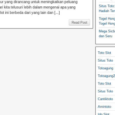
itur yang dirancang untuk meningkatkan peluang
Situs Toto
ri kita telusuri lebih dalam mengenai apa yang
Hadiah Ter
ot ini berbeda dari yang lain dan […]
Togel Hong
Read Post
Togel Hon
Mega Sicb
dan Seru
Toto Slot
Situs Toto
Totoagung
Totoagung2
Toto Slot
Situs Toto
Cantiktoto
Amintoto
Idn Slot