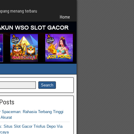
ampang menang terbaru
Home
Posts
r Spaceman: Rahasia Terbang Tinggi
Akurat
us: Situs Slot Gacor Triofus Depo Via
rcaya