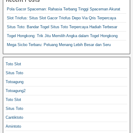
Pola Gacor Spaceman: Rahasia Terbang Tinggi Spaceman Akurat
Slot Triofus: Situs Slot Gacor Triofus Depo Via Qris Terpercaya
Situs Toto: Bandar Togel Situs Toto Terpercaya Hadiah Terbesar
Togel Hongkong: Trik Jitu Memilih Angka dalam Togel Hongkong
Mega Sicbo Terbaru: Peluang Menang Lebih Besar dan Seru
Toto Slot
Situs Toto
Totoagung
Totoagung2
Toto Slot
Situs Toto
Cantiktoto
Amintoto