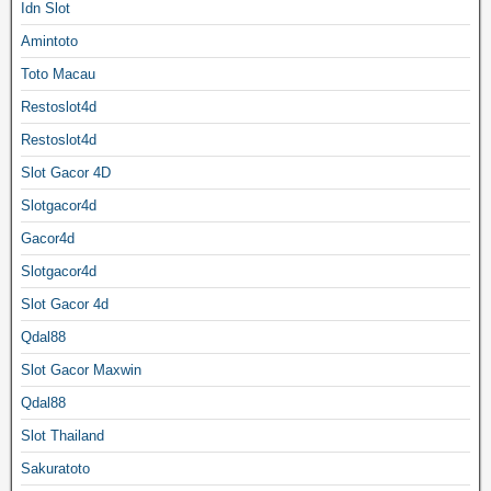
Idn Slot
Amintoto
Toto Macau
Restoslot4d
Restoslot4d
Slot Gacor 4D
Slotgacor4d
Gacor4d
Slotgacor4d
Slot Gacor 4d
Qdal88
Slot Gacor Maxwin
Qdal88
Slot Thailand
Sakuratoto