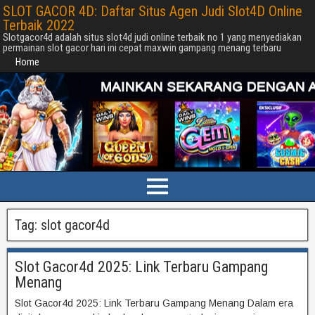
SLOT GACOR 4D: Daftar Situs Agen Judi Slot4D Online
Terbaik 2022
Slotgacor4d adalah situs slot4d judi online terbaik no 1 yang menyediakan
permainan slot gacor hari ini cepat maxwin gampang menang terbaru
Home
Tag:
slot gacor4d
Slot Gacor4d 2025: Link Terbaru Gampang
Menang
Slot Gacor4d 2025: Link Terbaru Gampang Menang Dalam era