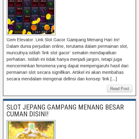
Gem Elevator: Link Slot Gacor Gampang Menang Hari Ini!
Dalam dunia perjudian online, terutama dalam permainan slot,
munculnya istilah ‘link slot gacor’ semakin mendapatkan
perhatian. Istilah ini tidak hanya menjadi jargon, tetapi juga
mencerminkan fenomena yang dapat mempengaruhi hasil dari
permainan slot secara signifikan. Artikel ini akan membahas
secara mendalam mengenai definsi dan konsep ‘link […]
Read Post
SLOT JEPANG GAMPANG MENANG BESAR
CUMAN DISINI!