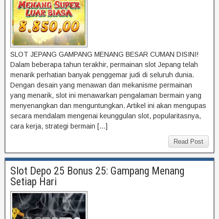
SLOT JEPANG GAMPANG MENANG BESAR CUMAN DISINI!
Dalam beberapa tahun terakhir, permainan slot Jepang telah
menarik perhatian banyak penggemar judi di seluruh dunia.
Dengan desain yang menawan dan mekanisme permainan
yang menarik, slot ini menawarkan pengalaman bermain yang
menyenangkan dan menguntungkan. Artikel ini akan mengupas
secara mendalam mengenai keunggulan slot, popularitasnya,
cara kerja, strategi bermain […]
Read Post
Slot Depo 25 Bonus 25: Gampang Menang
Setiap Hari