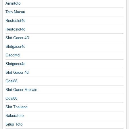
Amintoto
Toto Macau
Restoslot4d
Restoslot4d
Slot Gacor 4D
Slotgacor4d
Gacor4d
Slotgacor4d
Slot Gacor 4d
Qdal88
Slot Gacor Maxwin
Qdal88
Slot Thailand
Sakuratoto
Situs Toto