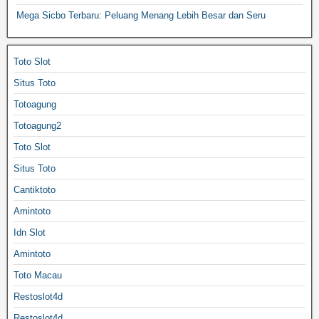
Mega Sicbo Terbaru: Peluang Menang Lebih Besar dan Seru
Toto Slot
Situs Toto
Totoagung
Totoagung2
Toto Slot
Situs Toto
Cantiktoto
Amintoto
Idn Slot
Amintoto
Toto Macau
Restoslot4d
Restoslot4d