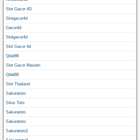
Slot Gacor 4D
Slotgacor4d
Gacor4d
Slotgacor4d
Slot Gacor 4d
Qdal88
Slot Gacor Maxwin
Qdal88
Slot Thailand
Sakuratoto
Situs Toto
Sakuratoto
Sakuratoto
Sakuratoto2