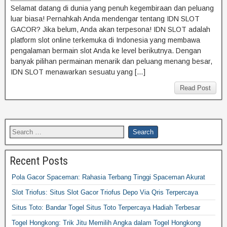
Selamat datang di dunia yang penuh kegembiraan dan peluang
luar biasa! Pernahkah Anda mendengar tentang IDN SLOT
GACOR? Jika belum, Anda akan terpesona! IDN SLOT adalah
platform slot online terkemuka di Indonesia yang membawa
pengalaman bermain slot Anda ke level berikutnya. Dengan
banyak pilihan permainan menarik dan peluang menang besar,
IDN SLOT menawarkan sesuatu yang […]
Read Post
Recent Posts
Pola Gacor Spaceman: Rahasia Terbang Tinggi Spaceman Akurat
Slot Triofus: Situs Slot Gacor Triofus Depo Via Qris Terpercaya
Situs Toto: Bandar Togel Situs Toto Terpercaya Hadiah Terbesar
Togel Hongkong: Trik Jitu Memilih Angka dalam Togel Hongkong